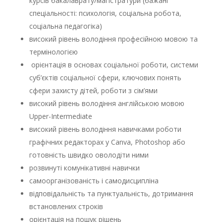
курсів бакалаврату/магістратури (бажані
спеціальності: психологія, соціальна робота,
соціальна педагогіка)
високий рівень володіння професійною мовою та
термінологією
орієнтація в основах соціальної роботи, системи
суб’єктів соціальної сфери, ключових понять
сфери захисту дітей, роботи з сім’ями
високий рівень володіння англійською мовою
Upper-Intermediate
високий рівень володіння навичками роботи
графічних редакторах у Canva, Photoshop або
готовність швидко оволодіти ними
розвинуті комунікативні навички
самоорганізованість і самодисципліна
відповідальність та пунктуальність, дотримання
встановлених строків
орієнтація на пошук рішень