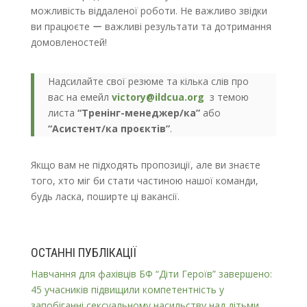
можливість віддаленої роботи. Не важливо звідки
ви працюєте ー важливі результати та дотримання
домовленостей!
Надсилайте свої резюме та кілька слів про
вас на емейл
victory@ildcua.org
з темою
листа
“Тренінг-менеджер/ка”
або
“Асистент/ка проєктів”
.
Якщо вам не підходять пропозиції, але ви знаєте
того, хто міг би стати частиною нашої команди,
будь ласка, поширте ці вакансії.
ОСТАННІ ПУБЛІКАЦІЇ
Навчання для фахівців БФ “Діти Героїв” завершено:
45 учасників підвищили компетентність у
запобіганні сексуальному насильству над дітьми