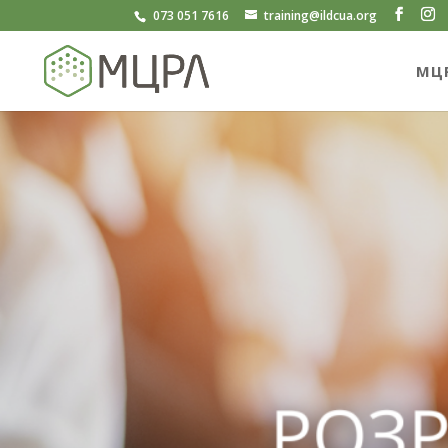
073 051 7616
training@ildcua.org
МЦ