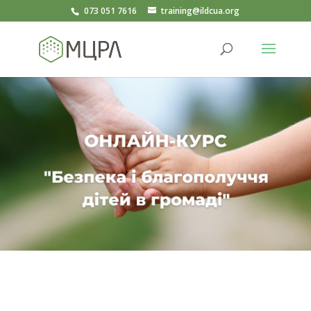
073 051 7616
training@ildcua.org