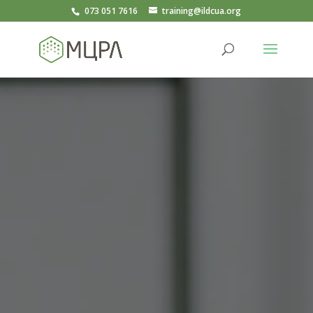
073 051 7616
training@ildcua.org