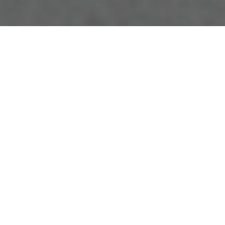
ВИ ПРАЦЮЄТЕ З СІМ’ЯМИ З
ДІТЬМИ ВІКОМ ВІД 0 ДО 3 (6)*
РОКІВ, ЯКІ ПЕРЕБУВАЮТЬ У
КРИЗІ? ХОЧЕТЕ ЗНАТИ
ЕФЕКТИВНІ МЕТОДИ ТА
ІНСТРУМЕНТИ, ЯКІ
ДОПОМОЖУТЬ СІМ’ЯМ
ПОДОЛАТИ КРИЗУ?
ТОДІ ЦЕЙ КУРС САМЕ ДЛЯ ВАС!
*6 років – за умови, якщо у вашій громаді немає