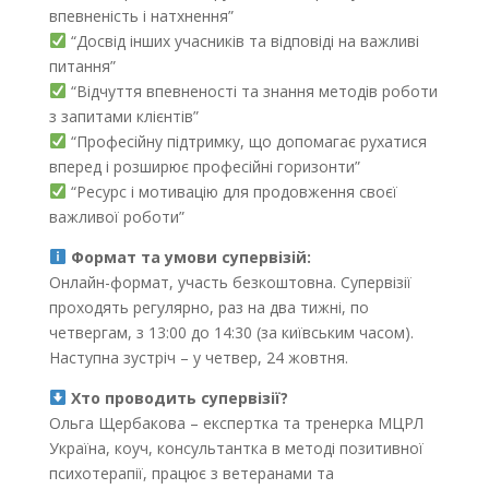
впевненість і натхнення”
“Досвід інших учасників та відповіді на важливі
питання”
“Відчуття впевненості та знання методів роботи
з запитами клієнтів”
“Професійну підтримку, що допомагає рухатися
вперед і розширює професійні горизонти”
“Ресурс і мотивацію для продовження своєї
важливої роботи”
Формат та умови супервізій:
Онлайн-формат, участь безкоштовна. Супервізії
проходять регулярно, раз на два тижні, по
четвергам, з 13:00 до 14:30 (за київським часом).
Наступна зустріч – у четвер, 24 жовтня.
Хто проводить супервізії?
Ольга Щербакова – експертка та тренерка МЦРЛ
Україна, коуч, консультантка в методі позитивної
психотерапії, працює з ветеранами та