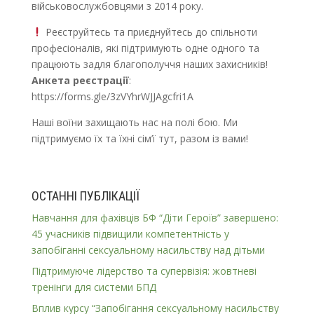
військовослужбовцями з 2014 року.
Реєструйтесь та приєднуйтесь до спільноти
професіоналів, які підтримують одне одного та
працюють задля благополуччя наших захисників!
Анкета реєстрації
:
https://forms.gle/3zVYhrWJJAgcfri1A
Наші воїни захищають нас на полі бою. Ми
підтримуємо їх та їхні сім’ї тут, разом із вами!
ОСТАННІ ПУБЛІКАЦІЇ
Навчання для фахівців БФ “Діти Героїв” завершено:
45 учасників підвищили компетентність у
запобіганні сексуальному насильству над дітьми
Підтримуюче лідерство та супервізія: жовтневі
тренінги для системи БПД
Вплив курсу “Запобігання сексуальному насильству