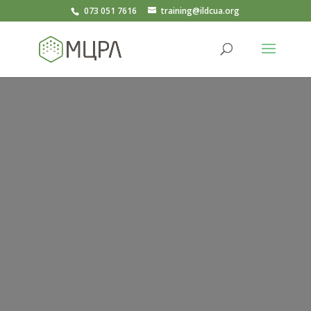
073 051 7616
training@ildcua.org