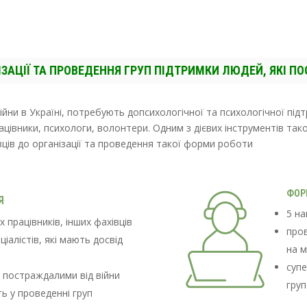
ІЗАЦІЇ
ТА ПРОВЕДЕННЯ ГРУП ПІДТРИМКИ ЛЮДЕЙ, ЯКІ П
війни в Україні, потребують допсихологічної та психологічної пі
рацівники, психологи, волонтери. Одним з дієвих інструментів так
ців до організації та проведення такої форми роботи
ФОР
Я
5 на
х працівників, інших фахівців
пров
ціалістів, які мають досвід
на м
супе
з постраждалими від війни
груп
ть у проведенні груп