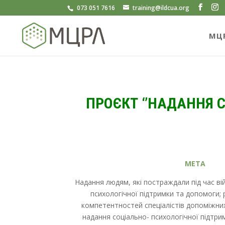
073 051 7616
training@ildcua.org
МЦ
ПРОЄКТ ‘’НАДАННЯ 
МЕТА
Надання людям, які постраждали під час ві
психологічної підтримки та допомоги;
компетентностей спеціалістів допоміжних
надання соціально- психологічної підтри