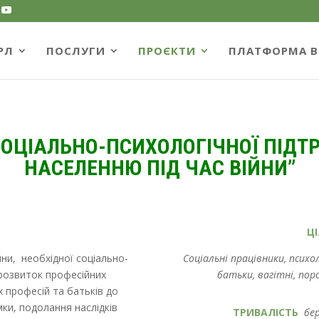
РЛ
ПОСЛУГИ
ПРОЄКТИ
ПЛАТФОРМА B
СОЦІАЛЬНО-ПСИХОЛОГІЧНОЇ ПІД
НАСЕЛЕННЮ ПІД ЧАС ВІЙНИ’’
Ц
йни, необхідної соціально-
Соціальні працівники, психо
 розвиток професійних
батьки, вагітні, пор
 професій та батьків до
мки, подолання наслідків
ТРИВАЛІСТЬ
бер