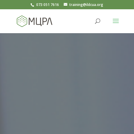
073 051 7616
training@ildcua.org