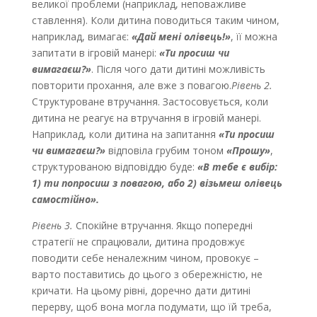
великої проблеми (наприклад, неповажливе
ставлення). Коли дитина поводиться таким чином,
наприклад, вимагає:
«Дай мені олівець!»
, її можна
запитати в ігровій манері:
«Ти просиш чи
вимагаєш?»
. Після чого дати дитині можливість
повторити прохання, але вже з повагою.
Рівень 2.
Структуроване втручання. Застосовується, коли
дитина не реагує на втручання в ігровій манері.
Наприклад, коли дитина на запитання
«Ти просиш
чи вимагаєш?»
відповіла грубим тоном
«Прошу»
,
структурованою відповіддю буде:
«В тебе є вибір:
1) ти попросиш з повагою, або 2) візьмеш олівець
самостійно».
Рівень 3.
Спокійне втручання. Якщо попередні
стратегії не спрацювали, дитина продовжує
поводити себе неналежним чином, провокує –
варто поставитись до цього з обережністю, не
кричати. На цьому рівні, доречно дати дитині
перерву, щоб вона могла подумати, що їй треба,