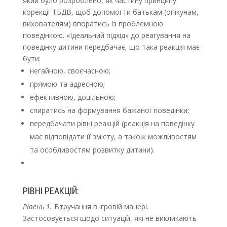
який було розроблено, як частину принципу
корекції ТБДВ, щоб допомогти батькам (опікунам,
вихователям) впоратись із проблемною
поведінкою. «Ідеальний підхід» до реагування на
поведінку дитини передбачає, що така реакція має
бути:
негайною, своєчасною;
прямою та адресною;
ефективною, доцільною;
спиратись на формування бажаної поведінки;
передбачати рівні реакцій (реакція на поведінку
має відповідати її змісту, а також можливостям
та особливостям розвитку дитини).
РІВНІ РЕАКЦІЙ:
Рівень 1.
Втручання в ігровій манері.
Застосовується щодо ситуацій, які не викликають