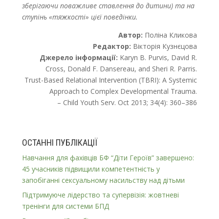
зберігаючи поважливе ставлення до дитини) та на
ступінь «тяжкості» цієї поведінки.
Автор:
Поліна Кликова
Редактор:
Вікторія Кузнєцова
Джерело інформації:
Karyn B. Purvis, David R.
Cross, Donald F. Dansereau, and Sheri R. Parris.
Trust-Based Relational Intervention (TBRI): A Systemic
Approach to Complex Developmental Trauma.
– Child Youth Serv. Oct 2013; 34(4): 360–386
ОСТАННІ ПУБЛІКАЦІЇ
Навчання для фахівців БФ “Діти Героїв” завершено:
45 учасників підвищили компетентність у
запобіганні сексуальному насильству над дітьми
Підтримуюче лідерство та супервізія: жовтневі
тренінги для системи БПД