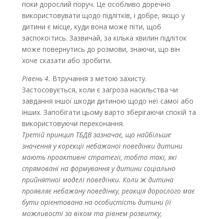
поки дорослий поруч. Це особливо доречно
використовувати щодо підлітків, і добре, якщо у
дитини є місце, куди вона може піти, щоб
заспокоїтись. Зазвичай, за кілька хвилин підліток
може повернутись до розмови, знаючи, що він
хоче сказати або зробити.
Рівень 4.
Втручання з метою захисту.
Застосовується, коли є загроза насильства чи
завдання іншої шкоди дитиною щодо неї самої або
інших. Запобігати цьому варто зберігаючи спокій та
використовуючи переконання.
Третій принцип ТБДВ зазначає, що найбільше
значення у корекції небажаної поведінки дитини
мають проактивні стратегії, тобто такі, які
спрямовані на формування у дитини соціально
прийнятної моделі поведінки. Коли ж дитина
проявляє небажану поведінку, реакція дорослого має
бути орієнтована на особистість дитини (її
можливості за віком та рівнем розвитку,