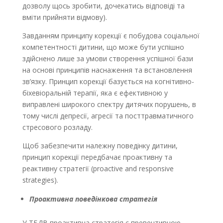
дозволу щось зробити, дочекатись відповіді та
вміти прийняти відмову).
Завданням принципу корекції є побудова соціальної
компетентності дитини, що може бути успішно
здійснено лише за умови створення успішної бази
на основі принципів наснаження та встановлення
зв’язку. Принцип корекції базується на когнітивно-
біхевіоральній терапії, яка є ефективною у
виправлені широкого спектру дитячих порушень, в
тому числі депресії, агресії та посттравматичного
стресового розладу.
Щоб забезпечити належну поведінку дитини,
принцип корекції передбачає проактивну та
реактивну стратегії (proactive and responsive
strategies).
Проактивна поведінкова стратегія
У ТБДВ проактивна стратегія є превентивною