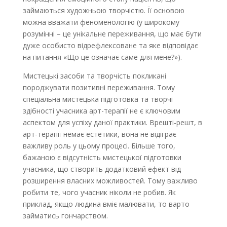
займаються художньою творчістю. Її основою
можна вважати феноменологію (у широкому
розумінні – це унікальне переживання, що має бути
дуже особисто відрефлексоване та яке відповідає
на питання «Що це означає саме для мене?»).
Мистецькі засоби та творчість покликані
породжувати позитивні переживання. Тому
спеціальна мистецька підготовка та творчі
здібності учасника арт-терапії не є ключовим
аспектом для успіху даної практики. Врешті-решт, в
арт-терапії немає естетики, вона не відіграє
важливу роль у цьому процесі. Більше того,
бажаною є відсутність мистецької підготовки
учасника, що створить додатковий ефект від
розширення власних можливостей. Тому важливо
робити те, чого учасник ніколи не робив. Як
приклад, якщо людина вміє малювати, то варто
займатись гончарством.