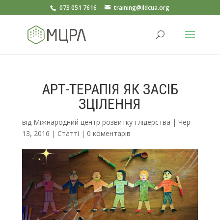
073 051 7616
training@ildcua.org
АРТ-ТЕРАПІЯ ЯК ЗАСІБ
ЗЦІЛЕННЯ
від
Міжнародний центр розвитку і лідерства
|
Чер
13, 2016
|
Статті
|
0 коментарів