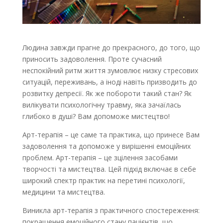
Людина завжди прагне до прекрасного, до того, що
приносить задоволення. Проте сучасний
неспокійний ритм життя зумовлює низку стресових
ситуацій, переживань, а іноді навіть призводить до
розвитку депресії. Як же побороти такий стан? Як
вилікувати психологічну травму, яка зачаїлась
глибоко в душі? Вам допоможе мистецтво!
Арт-терапія – це саме та практика, що принесе Вам
задоволення та допоможе у вирішенні емоційних
проблем. Арт-терапія – це зцілення засобами
творчості та мистецтва. Цей підхід включає в себе
широкий спектр практик на перетині психології,
медицини та мистецтва.
Виникла арт-терапія з практичного спостереження:
покращення емоційного стану пацієнтів, що