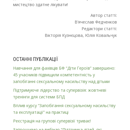
мистецтво здатне лікувати!
Автор статті:
В’ячеслав Федченков
Редактори статті:
Вікторія Кузнєцова, Юлія Ковальчук
ОСТАННІ ПУБЛІКАЦІЇ
Навчання для фахівців БФ “Діти Героїв” завершено:
45 учасників підвищили компетентність у
запобіганні сексуальному насильству над дітьми
Підтримуюче лідерство та супервізія: жовтневі
тренінги для системи БПД
Вплив курсу “Запобігання сексуальному насильству
та експлуатації” на практиці
Реєстрація на групові супервізії триває!
Запрошуємо на вебінар “Підтримка дітей, які