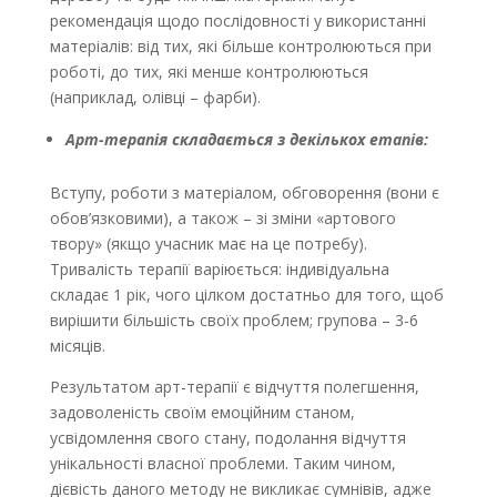
рекомендація щодо послідовності у використанні
матеріалів: від тих, які більше контролюються при
роботі, до тих, які менше контролюються
(наприклад, олівці – фарби).
Арт-терапія складається з декількох етапів:
Вступу, роботи з матеріалом, обговорення (вони є
обов’язковими), а також – зі зміни «артового
твору» (якщо учасник має на це потребу).
Тривалість терапії варіюється: індивідуальна
складає 1 рік, чого цілком достатньо для того, щоб
вирішити більшість своїх проблем; групова – 3-6
місяців.
Результатом арт-терапії є відчуття полегшення,
задоволеність своїм емоційним станом,
усвідомлення свого стану, подолання відчуття
унікальності власної проблеми. Таким чином,
дієвість даного методу не викликає сумнівів, адже