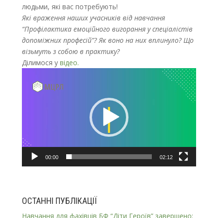
людьми, які вас потребують!
Які враження наших учасників від навчання
“Профілактика емоційного вигорання у спеціалістів
допоміжних професій”? Як воно на них вплинуло? Що
візьмуть з собою в практику?
Ділимося у
відео.
Відеопрогравач
00:00
02:12
ОСТАННІ ПУБЛІКАЦІЇ
Навчання для фахівців БФ “Діти Героїв” завершено: