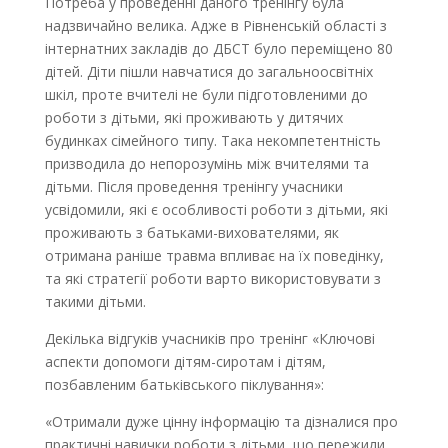
Потреба у проведенні даного тренінгу була
надзвичайно велика. Адже в Рівненській області з
інтернатних закладів до ДБСТ було переміщено 80
дітей. Діти пішли навчатися до загальноосвітніх
шкіл, проте вчителі не були підготовленими до
роботи з дітьми, які проживають у дитячих
будинках сімейного типу. Така некомпетентність
призводила до непорозумінь між вчителями та
дітьми. Після проведення тренінгу учасники
усвідомили, які є особливості роботи з дітьми, які
проживають з батьками-вихователями, як
отримана раніше травма впливає на їх поведінку,
та які стратегії роботи варто використовувати з
такими дітьми.
Декілька відгуків учасників про тренінг «Ключові
аспекти допомоги дітям-сиротам і дітям,
позбавленим батьківського піклування»:
«Отримали дуже цінну інформацію та дізналися про
практичні навички роботи з дітьми, що пережили