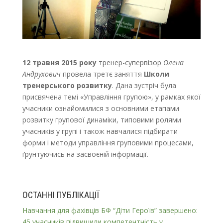
12 травня 2015 року
тренер-супервізор
Олена
Андрухович
провела третє заняття
Школи
тренерського розвитку
. Дана зустріч була
присвячена темі «Управління групою», у рамках якої
учасники ознайомилися з основними етапами
розвитку групової динаміки, типовими ролями
учасників у групі і також навчалися підбирати
форми і методи управління груповими процесами,
ґрунтуючись на засвоєній інформації.
ОСТАННІ ПУБЛІКАЦІЇ
Навчання для фахівців БФ “Діти Героїв” завершено:
45 учасників підвищили компетентність у