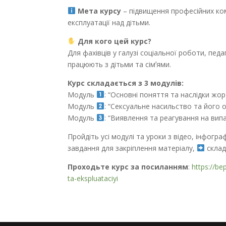
Мета курсу
– підвищення професійних ко
експлуатації над дітьми.
Для кого цей курс?
Для фахівців у галузі соціальної роботи, педа
працюють з дітьми та сімʼями.
Курс складається з 3 модулів:
Модуль
: “Основні поняття та наслідки жо
Модуль
: “Сексуальне насильство та його 
Модуль
: “Виявлення та реагування на вип
Пройдіть усі модулі та уроки з відео, інфог
завдання для закріплення матеріалу,
складі
Проходьте курс за посиланням
:
https://be
ta-ekspluataciyi