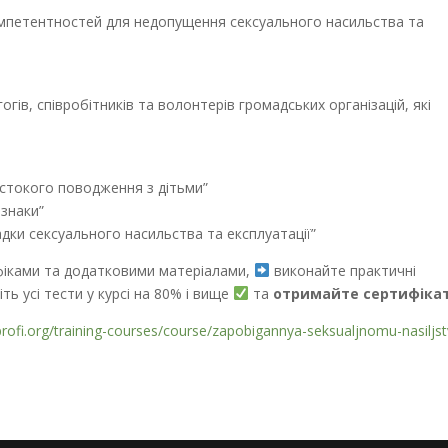
мпетентностей для недопущення сексуального насильства та
гогів, співробітників та волонтерів громадських організацій, які
рстокого поводження з дітьми”
ознаки”
адки сексуального насильства та експлуатації”
рафіками та додатковими матеріалами,
виконайте практичні
ть усі тести у курсі на 80% і вище
та
отримайте сертифікат
profi.org/training-courses/course/zapobigannya-seksualjnomu-nasiljst