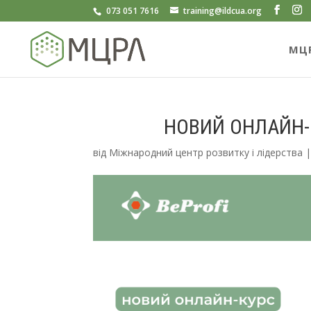
073 051 7616
training@ildcua.org
МЦ
НОВИЙ ОНЛАЙН-К
від
Міжнародний центр розвитку і лідерства