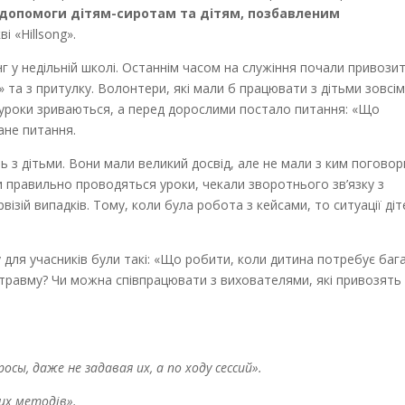
 допомоги дітям-сиротам та дітям, позбавленим
ві «Hillsong».
онг у недільній школі. Останнім часом на служіння почали привози
» та з притулку. Волонтери, які мали б працювати з дітьми зовсі
 уроки зриваються, а перед дорослими постало питання: «Що
ане питання.
ть з дітьми. Вони мали великий досвід, але не мали з ким погово
чи правильно проводяться уроки, чекали зворотнього зв’язку з
рвізій випадків. Тому, коли була робота з кейсами, то ситуації діт
 для учасників були такі: «Що робити, коли дитина потребує баг
 травму? Чи можна співпрацювати з вихователями, які привозять
ы, даже не задавая их, а по ходу сессий».
их методів».