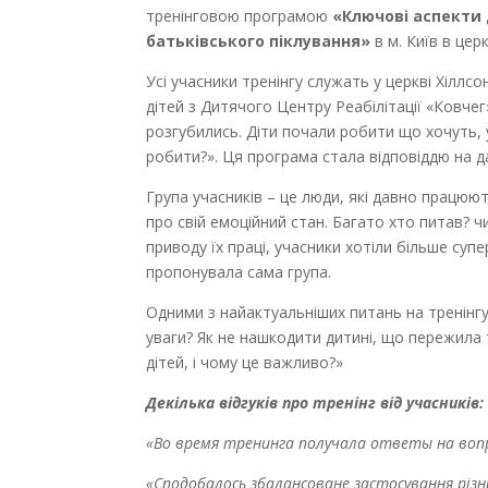
тренінговою програмою
«Ключові аспекти
батьківського піклування»
в м. Київ в церк
Усі учасники тренінгу служать у церкві Хіллс
дітей з Дитячого Центру Реабілітації «Ковчег
розгубились. Діти почали робити що хочуть,
робити?». Ця програма стала відповіддю на д
Група учасників – це люди, які давно працюю
про свій емоційний стан. Багато хто питав? 
приводу їх праці, учасники хотіли більше супе
пропонувала сама група.
Одними з найактуальніших питань на тренінгу
уваги? Як не нашкодити дитині, що пережила
дітей, і чому це важливо?»
Декілька відгуків про тренінг від учасників:
«Во время тренинга получала ответы на вопрос
«Сподобалось збалансоване застосування різн