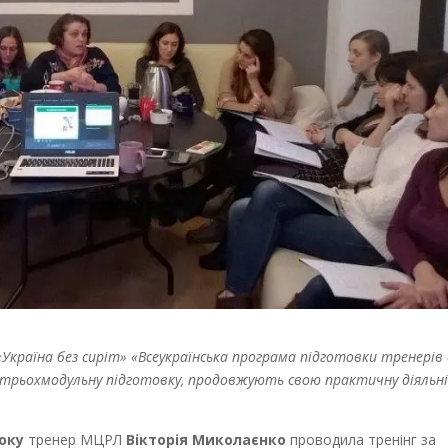
«Україна без сиріт» «Всеукраїнська програма підготовки тренерів
 трьохмодульну підготовку, продовжують свою практичну діяльн
року
тренер МЦРЛ
Вікторія Миколаєнко
проводила тренінг за