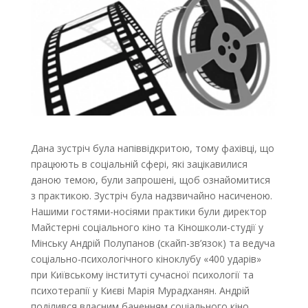
Дана зустріч була напіввідкритою, тому фахівці, що
працюють в соціальній сфері, які зацікавилися
даною темою, були запрошені, щоб ознайомитися
з практикою. Зустріч була надзвичайно насиченою.
Нашими гостями-носіями практики були директор
Майстерні соціального кіно та Кіношколи-студії у
Мінську Андрій Полупанов (скайп-зв’язок) та ведуча
соціально-психологічного кіноклубу «400 ударів»
при Київському інституті сучасної психології та
психотерапії у Києві Марія Мурадханян. Андрій
поділився власним баченням соціального кіно,