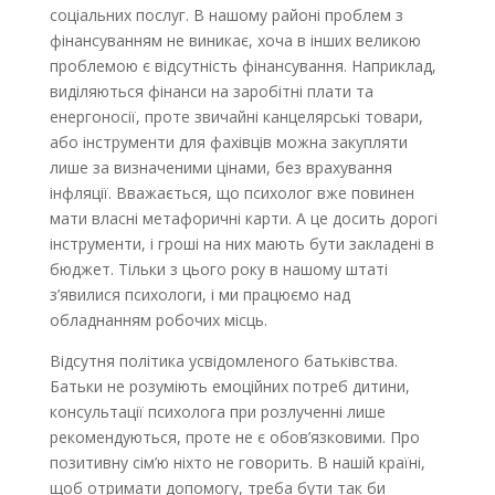
соціальних послуг. В нашому районі проблем з
фінансуванням не виникає, хоча в інших великою
проблемою є відсутність фінансування. Наприклад,
виділяються фінанси на заробітні плати та
енергоносії, проте звичайні канцелярські товари,
або інструменти для фахівців можна закупляти
лише за визначеними цінами, без врахування
інфляції. Вважається, що психолог вже повинен
мати власні метафоричні карти. А це досить дорогі
інструменти, і гроші на них мають бути закладені в
бюджет. Тільки з цього року в нашому штаті
з’явилися психологи, і ми працюємо над
обладнанням робочих місць.
Відсутня політика усвідомленого батьківства.
Батьки не розуміють емоційних потреб дитини,
консультації психолога при розлученні лише
рекомендуються, проте не є обов’язковими. Про
позитивну сім’ю ніхто не говорить. В нашій країні,
щоб отримати допомогу, треба бути так би