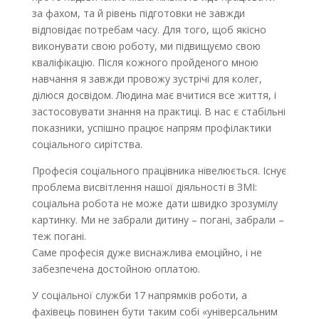
за фахом, та й рівень підготовки не завжди
відповідає потребам часу. Для того, щоб якісно
виконувати свою роботу, ми підвищуємо свою
кваліфікацію. Після кожного пройденого мною
навчання я завжди провожу зустрічі для колег,
ділюся досвідом. Людина має вчитися все життя, і
застосовувати знання на практиці. В нас є стабільні
показники, успішно працює напрям профілактики
соціального сирітства.
Професія соціального працівника нівелюється. Існує
проблема висвітлення нашої діяльності в ЗМІ:
соціальна робота не може дати швидко зрозумілу
картинку. Ми не забрали дитину – погані, забрали –
теж погані.
Саме професія дуже виснажлива емоційно, і не
забезпечена достойною оплатою.
У соціальної служби 17 напрямків роботи, а
фахівець повинен бути таким собі «універсальним