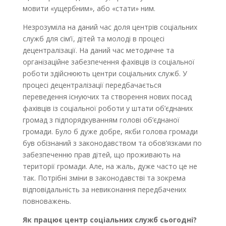
мовити «ущербним», або «стати» ним.
Незрозуміла на даний час доля центрів соціальних
служб для сім’ї, дітей та молоді в процесі
децентралізації. На даний час методичне та
організаційне забезпечення фахівців із соціальної
роботи здійснюють центри соціальних служб. У
процесі децентралізації передбачається
переведення існуючих та створення нових посад
фахівців із соціальної роботи у штати об’єднаних
громад з підпорядкуванням голові об’єднаної
громади. Було б дуже добре, якби голова громади
був обізнаний з законодавством та обов’язками по
забезпеченню прав дітей, що проживають на
території громади. Але, на жаль, дуже часто це не
так. Потрібні зміни в законодавстві та зокрема
відповідальність за невиконання передбачених
повноважень.
Як працює центр соціальних служб сьогодні?