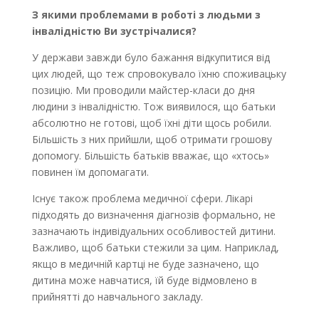
З якими проблемами в роботі з людьми з
інвалідністю Ви зустрічалися?
У держави завжди було бажання відкупитися від
цих людей, що теж спровокувало їхню споживацьку
позицію. Ми проводили майстер-класи до дня
людини з інвалідністю. Тож виявилося, що батьки
абсолютно не готові, щоб їхні діти щось робили.
Більшість з них прийшли, щоб отримати грошову
допомогу. Більшість батьків вважає, що «хтось»
повинен їм допомагати.
Існує також проблема медичної сфери. Лікарі
підходять до визначення діагнозів формально, не
зазначають індивідуальних особливостей дитини.
Важливо, щоб батьки стежили за цим. Наприклад,
якщо в медичній картці не буде зазначено, що
дитина може навчатися, їй буде відмовлено в
прийнятті до навчального закладу.