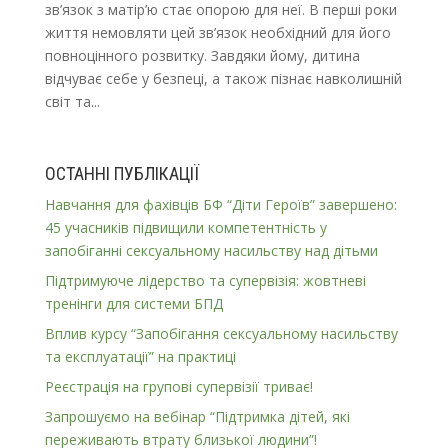
зв’язок з матір’ю стає опорою для неї. В перші роки
життя немовляти цей зв’язок необхідний для його
повноцінного розвитку. Завдяки йому, дитина
відчуває себе у безпеці, а також пізнає навколишній
світ та...
ОСТАННІ ПУБЛІКАЦІЇ
Навчання для фахівців БФ “Діти Героїв” завершено:
45 учасників підвищили компетентність у
запобіганні сексуальному насильству над дітьми
Підтримуюче лідерство та супервізія: жовтневі
тренінги для системи БПД
Вплив курсу “Запобігання сексуальному насильству
та експлуатації” на практиці
Реєстрація на групові супервізії триває!
Запрошуємо на вебінар “Підтримка дітей, які
переживають втрату близької людини”!