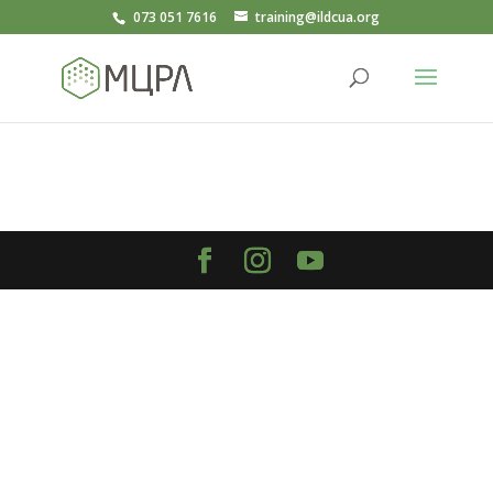
073 051 7616
training@ildcua.org