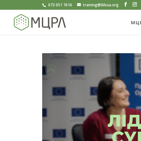
073 051 7616
training@ildcua.org
МЦ