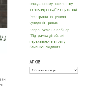
сексуальному насильству
та експлуатації” на практиці
Реєстрація на групові
супервізії триває!
Запрошуємо на вебінар
“Підтримка дітей, які
переживають втрату
близької людини”!
АРХІВ
Архів
втні
ен