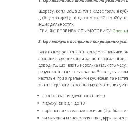
1. Ігри позитивно впливають на розвиток
Щоразу, коли Ваша дитина кидає гральні куб
дрібну моторику, що допоможе їй в майбутньо
інших діяльностях.
ІГРИ, ЯКІ РОЗВИВАЮТЬ МОТОРИКУ:
Операц
2. Ігри можуть посприяти покращенню успі
Багато ігор розвивають конкретні навички, як
правопис, словниковий запас та загальні зна
доводить, що навіть невелика кількість часу
результатів під час навчання. За результатам
настільні ігри з гральними кубиками та насті
значні переваги стосовно математичних умінь
розпізнавання друкованих цифр;
підрахунок від 1 до 10;
порівняння чисельних величин (Що більше 4 
визначення місцеположення цифри на числов