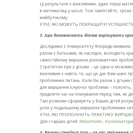
Ці результати є важливими, адже перші мате
в математиці у школі. Тож пам’ятайте, трохи
майбутньому.
ІГРИ, ЯКІ МОЖУТЬ ПОКРАЩИТИ УСПІШНІСТ
3. Ігри допомагають дітям вирішувати про
Дослідники з Університету Флориди виявили, 
разом з батьками, як наслідок, володіють кр
самостійному вирішенні різноманітних пробл
Стратегічні ігри з дітьми – це одна із можли
важливим є навіть те, що це дає Вам шанс п
проблемних питань. Коли Ви разом з дітьми гр
для вирішення існуючої проблеми – поясніть,
приділяти час на планування перед тим, як д
Такі розмови сформують у Ваших дітей розум
успіх у подальшому вирішенні проблемних сит
ІГРИ, ЯКІ ПРОПОНУЮТЬ ПРАКТИКУ ВИРІШЕ
Для старших дітей:
Монополія
,
Колонізатор
4. Вечори сімейних ігор – це час зміцнення 