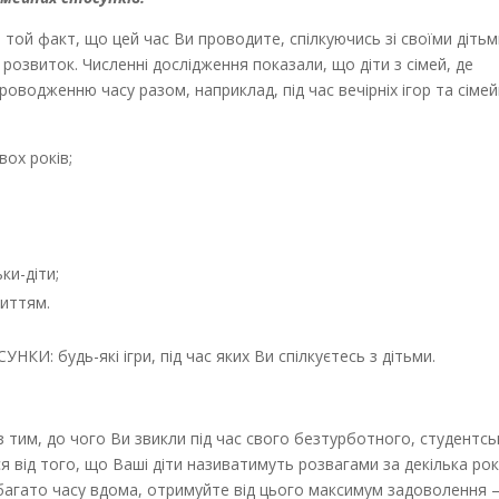
, той факт, що цей час Ви проводите, спілкуючись зі своїми дітьм
розвиток. Численні дослідження показали, що діти з сімей, де
роводженню часу разом, наприклад, під час вечірніх ігор та сіме
вох років;
ки-діти;
життям.
 будь-які ігри, під час яких Ви спілкуєтесь з дітьми.
з тим, до чого Ви звикли під час свого безтурботного, студентс
ся від того, що Ваші діти називатимуть розвагами за декілька рок
ь багато часу вдома, отримуйте від цього максимум задоволення 