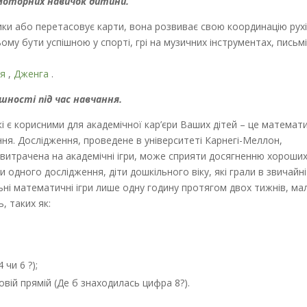
 моторних навичок дитини.
ики або перетасовує карти, вона розвиває свою координацію рухі
му бути успішною у спорті, грі на музичних інструментах, письмі
ія
,
Дженга
.
шності під час навчання.
і є корисними для академічної кар’єри Ваших дітей – це математ
ння. Дослідження, проведене в університеті Карнегі-Меллон,
, витрачена на академічні ігри, може сприяти досягненню хороши
и одного дослідження, діти дошкільного віку, які грали в звичайні
льні математичні ігри лише одну годину протягом двох тижнів, ма
, таких як:
чи 6 ?);
ій прямій (Де б знаходилась цифра 8?).