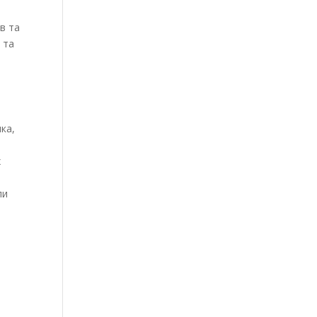
в та
 та
ика,
х
ли