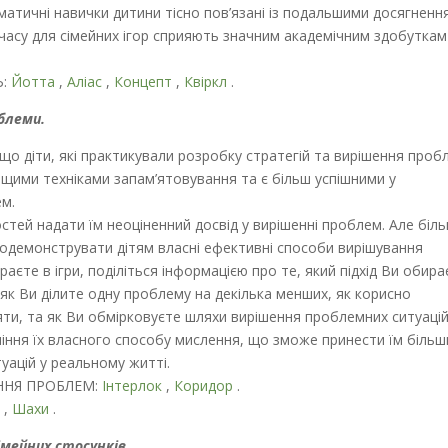
матичні навички дитини тісно пов’язані із подальшими досягненн
 часу для сімейних ігор сприяють значним академічним здобуткам
Ь:
Йотта
,
Аліас
,
Концепт
,
Квіркл
.
блеми.
що діти, які практикували розробку стратегій та вирішення проб
ащими техніками запам’ятовування та є більш успішними у
ем.
востей надати їм неоціненний досвід у вирішенні проблем. Але біл
родемонструвати дітям власні ефективні способи вирішування
аєте в ігри, поділіться інформацією про те, який підхід Ви обира
 як Ви ділите одну проблему на декілька менших, як корисно
іяти, та як Ви обмірковуєте шляхи вирішення проблемних ситуацій
іння їх власного способу мислення, що зможе принести їм більш
уацій у реальному житті.
ННЯ ПРОБЛЕМ:
Інтерлок
,
Коридор
.
и
,
Шахи
.
сімейних стосунків.