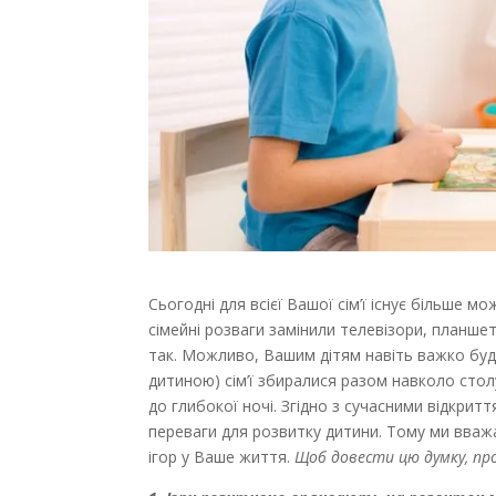
Сьогодні для всієї Вашої сім’ї існує більше 
сімейні розваги замінили телевізори, планше
так. Можливо, Вашим дітям навіть важко буде
дитиною) сім’ї збиралися разом навколо столу
до глибокої ночі. Згідно з сучасними відкритт
переваги для розвитку дитини. Тому ми вваж
ігор у Ваше життя.
Щоб довести цю думку, пр