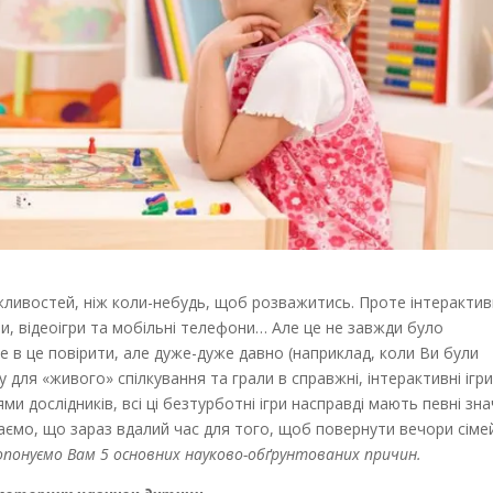
можливостей, ніж коли-небудь, щоб розважитись. Проте інтерактив
ти, відеоігри та мобільні телефони… Але це не завжди було
 в це повірити, але дуже-дуже давно (наприклад, коли Ви були
 для «живого» спілкування та грали в справжні, інтерактивні ігр
ями дослідників, всі ці безтурботні ігри насправді мають певні зна
аємо, що зараз вдалий час для того, щоб повернути вечори сіме
опонуємо Вам 5 основних науково-обґрунтованих причин.