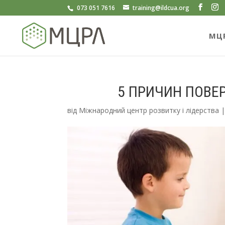
073 051 7616
training@ildcua.org
МЦ
5 ПРИЧИН ПОВЕР
від
Міжнародний центр розвитку і лідерства