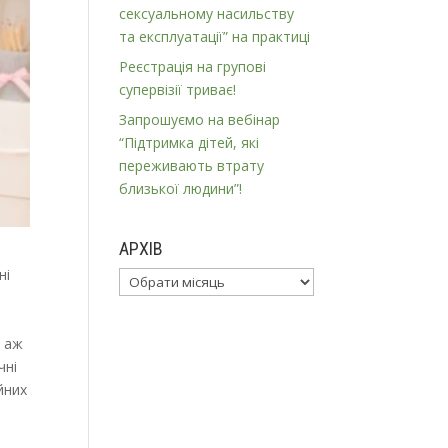
сексуальному насильству
та експлуатації” на практиці
Реєстрація на групові
супервізії триває!
Запрошуємо на вебінар
“Підтримка дітей, які
переживають втрату
близької людини”!
АРХІВ
ні
Архів
и аж
чні
йних