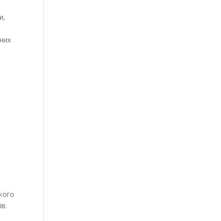
и,
йних
ького
ів.
–