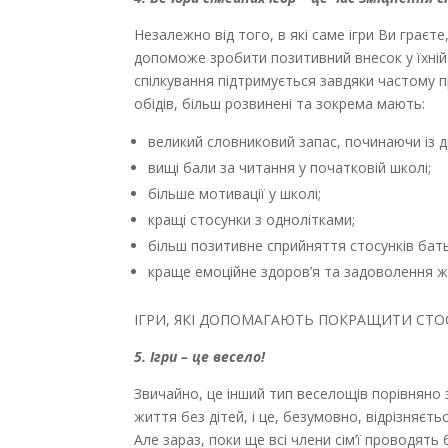
Незалежно від того, в які саме ігри Ви граєте
допоможе зробити позитивний внесок у їхній 
спілкування підтримується завдяки частому п
обідів, більш розвинені та зокрема мають:
великий словниковий запас, починаючи із д
вищі бали за читання у початковій школі;
більше мотивації у школі;
кращі стосунки з однолітками;
більш позитивне сприйняття стосунків бать
краще емоційне здоров’я та задоволення 
ІГРИ, ЯКІ ДОПОМАГАЮТЬ ПОКРАЩИТИ СТОСУНКИ:
5. Ігри – це весело!
Звичайно, це інший тип веселощів порівняно 
життя без дітей, і це, безумовно, відрізняєть
Але зараз, поки ще всі члени сім’ї проводят